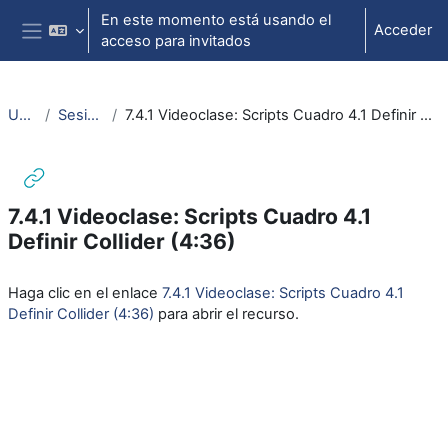
Salta al contenido principal
En este momento está usando el
Acceder
acceso para invitados
Panel lateral
Unity
Sesión 4
7.4.1 Videoclase: Scripts Cuadro 4.1 Definir Collider (4:36)
7.4.1 Videoclase: Scripts Cuadro 4.1
Definir Collider (4:36)
Requisitos de finalización
Haga clic en el enlace
7.4.1 Videoclase: Scripts Cuadro 4.1
Definir Collider (4:36)
para abrir el recurso.