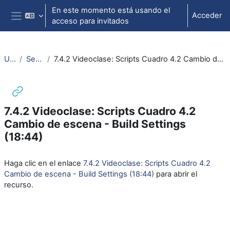
Salta al contenido principal
En este momento está usando el
Acceder
acceso para invitados
Panel lateral
Unity
Sesión 4
7.4.2 Videoclase: Scripts Cuadro 4.2 Cambio de escena - Build Settings (18:44)
7.4.2 Videoclase: Scripts Cuadro 4.2
Cambio de escena - Build Settings
(18:44)
Requisitos de finalización
Haga clic en el enlace
7.4.2 Videoclase: Scripts Cuadro 4.2
Cambio de escena - Build Settings (18:44)
para abrir el
recurso.