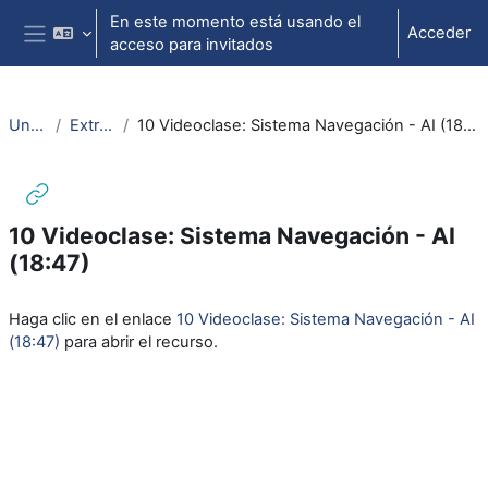
Salta al contenido principal
En este momento está usando el
Acceder
acceso para invitados
Panel lateral
Unity
Extras
10 Videoclase: Sistema Navegación - AI (18:47)
10 Videoclase: Sistema Navegación - AI
(18:47)
Requisitos de finalización
Haga clic en el enlace
10 Videoclase: Sistema Navegación - AI
(18:47)
para abrir el recurso.