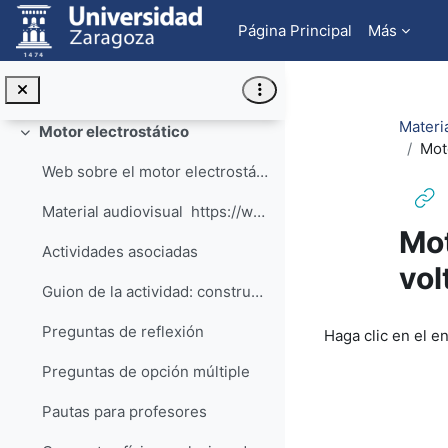
Salta al contenido principal
Consejos de construcción
Página Principal
Más
Material complementario
Electroscopio casero
Materi
Motor electrostático
Colapsar
Moto
Web sobre el motor electrostático.
Material audiovisual https://www.youtube.co...
Mot
Actividades asociadas
vol
Guion de la actividad: construye tu propio motor electrostático
Requisitos de f
Preguntas de reflexión
Haga clic en el e
Preguntas de opción múltiple
Pautas para profesores