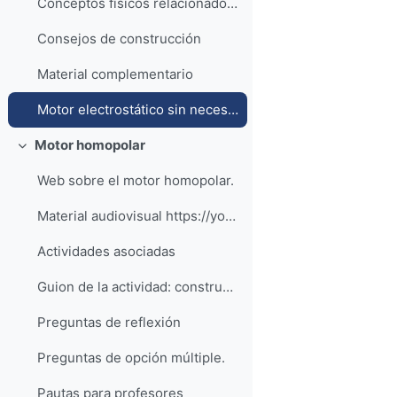
Conceptos físicos relacionados con la actividad
Consejos de construcción
Material complementario
Motor electrostático sin necesidad de fuente de alto voltaje
Motor homopolar
Colapsar
Web sobre el motor homopolar.
Material audiovisual https://youtu.be/qJkpcd0...
Actividades asociadas
Guion de la actividad: construye tu propio motor homopolar
Preguntas de reflexión
Preguntas de opción múltiple.
Pautas para profesores