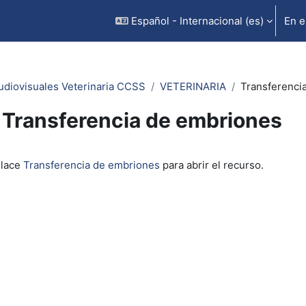
Español - Internacional ‎(es)‎
En e
udiovisuales Veterinaria CCSS
VETERINARIA
Transferenci
Transferencia de embriones
inalización
nlace
Transferencia de embriones
para abrir el recurso.