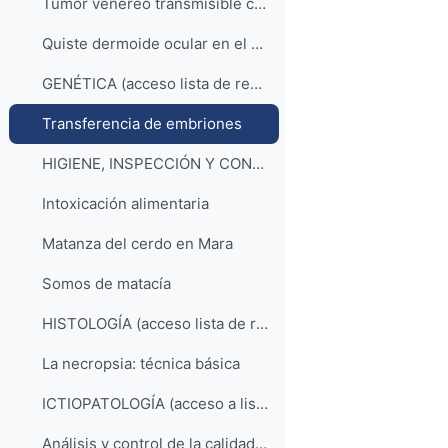
Tumor venéreo transmisible canino: valoración del tratamiento quimioterápico con vincristina
Quiste dermoide ocular en el perro: dos casos en la raza teckel
GENÉTICA (acceso lista de reproducción YouTube)
Transferencia de embriones
HIGIENE, INSPECCIÓN Y CONTROL DE ALIMENTOS (acceso a la lista de reproducción)
Intoxicación alimentaria
Matanza del cerdo en Mara
Somos de matacía
HISTOLOGÍA (acceso lista de reproducción YouTube)
La necropsia: técnica básica
ICTIOPATOLOGÍA (acceso a lista de reproducción)
Análisis y control de la calidad de los recursos hídricos