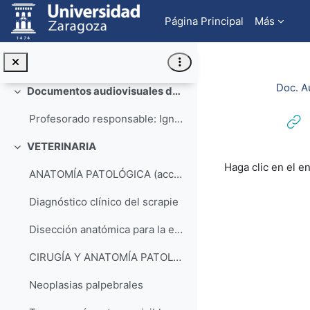
Salta al contenido principal
Página Principal
Más
Doc. A
Documentos audiovisuales de la Facultad de Veterinaria
Colapsar
Profesorado responsable: Ignacio Álvarez Lanzarote...
VETERINARIA
Colapsar
Requisitos de f
Haga clic en el e
ANATOMÍA PATOLÓGICA (acceso lista de reproducción YouTube)
Diagnóstico clínico del scrapie
Disección anatómica para la extracción del encéfalo
CIRUGÍA Y ANATOMÍA PATOLÓGICA (acceso lista de reproducción YouTube)
Neoplasias palpebrales