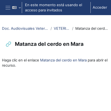
Salta al contenido principal
En este momento está usando el
Acceder
acceso para invitados
Panel lateral
Doc. Audiovisuales Veterinaria CCSS
VETERINARIA
Matanza del cerdo en Mara
Matanza del cerdo en Mara
Requisitos de finalización
Haga clic en el enlace
Matanza del cerdo en Mara
para abrir el
recurso.