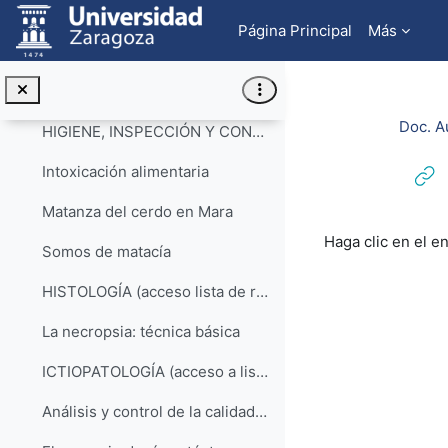
Salta al contenido principal
Quiste dermoide ocular en el perro: dos casos en la raza teckel
Página Principal
Más
GENÉTICA (acceso lista de reproducción YouTube)
Transferencia de embriones
Doc. A
HIGIENE, INSPECCIÓN Y CONTROL DE ALIMENTOS (acceso a la lista de reproducción)
Intoxicación alimentaria
Matanza del cerdo en Mara
Requisitos de f
Haga clic en el e
Somos de matacía
HISTOLOGÍA (acceso lista de reproducción YouTube)
La necropsia: técnica básica
ICTIOPATOLOGÍA (acceso a lista de reproducción)
Análisis y control de la calidad de los recursos hídricos