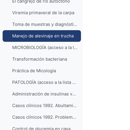
El cangrejo de río autóctono
Viremia primaveral de la carpa
Toma de muestras y diagnóstico en piscicultura
Manejo de alevinaje en trucha
MICROBIOLOGÍA (acceso a la lista de reproducción)
Transformación bacteriana
Práctica de Micología
PATOLOGÍA (acceso a la lista de reproducción)
Administración de insulinas veterinarias
Casos clínicos 1992. Abultamiento abdominal de etiología desconocida
Casos clínicos 1992. Problema congénito de abomaso en ternera
Control de glucemia en casa