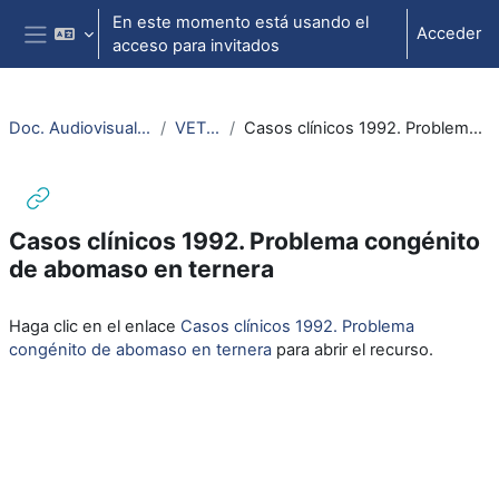
Salta al contenido principal
En este momento está usando el
Acceder
acceso para invitados
Panel lateral
Doc. Audiovisuales Veterinaria CCSS
VETERINARIA
Casos clínicos 1992. Problema congénito de abomaso en ternera
Casos clínicos 1992. Problema congénito
de abomaso en ternera
Requisitos de finalización
Haga clic en el enlace
Casos clínicos 1992. Problema
congénito de abomaso en ternera
para abrir el recurso.