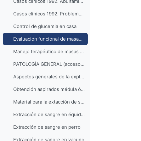
Casos clínicos 1992. Abultamiento abdominal de etiología desconocida
Casos clínicos 1992. Problema congénito de abomaso en ternera
Control de glucemia en casa
Evaluación funcional de masas adrenales
Manejo terapéutico de masas adrenales en el perro
PATOLOGÍA GENERAL (acceso a lista de reproducción)
Aspectos generales de la exploración ecográfica
Obtención aspirados médula ósea
Material para la extacción de sangre
Extracción de sangre en équidos
Extracción de sangre en perro
Extracción de sangre en vacuno