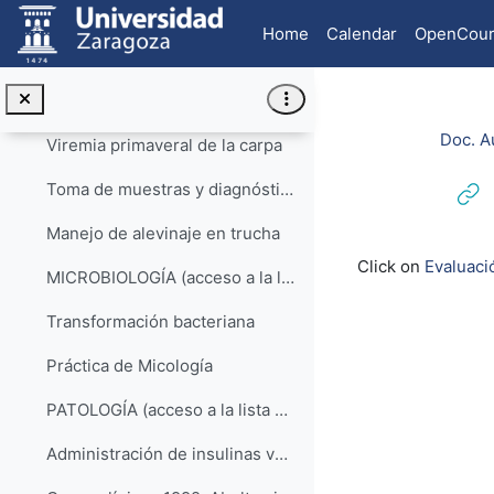
Skip to main content
ICTIOPATOLOGÍA (acceso a lista de reproducción)
Home
Calendar
OpenCour
Análisis y control de la calidad de los recursos hídricos
El cangrejo de río autóctono
Doc. A
Viremia primaveral de la carpa
Toma de muestras y diagnóstico en piscicultura
Manejo de alevinaje en trucha
Completion re
Click on
Evaluaci
MICROBIOLOGÍA (acceso a la lista de reproducción)
Transformación bacteriana
Práctica de Micología
PATOLOGÍA (acceso a la lista de reproducción)
Administración de insulinas veterinarias