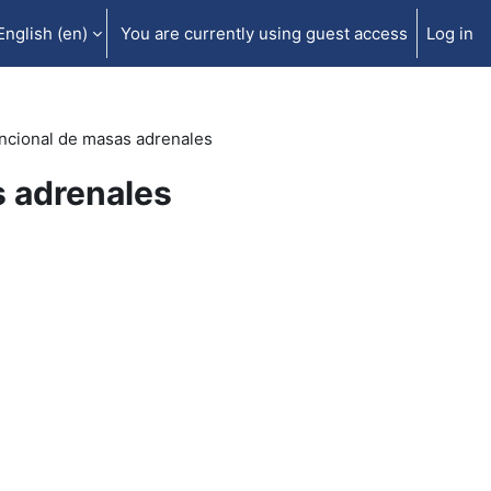
English ‎(en)‎
You are currently using guest access
Log in
uncional de masas adrenales
s adrenales