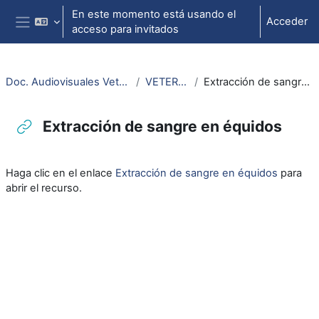
Salta al contenido principal
En este momento está usando el
Acceder
acceso para invitados
Panel lateral
Doc. Audiovisuales Veterinaria CCSS
VETERINARIA
Extracción de sangre en équidos
Extracción de sangre en équidos
Requisitos de finalización
Haga clic en el enlace
Extracción de sangre en équidos
para
abrir el recurso.