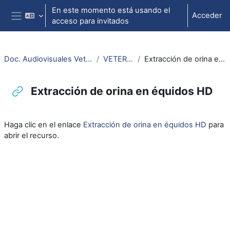
Salta al contenido principal
En este momento está usando el
Acceder
acceso para invitados
Panel lateral
Doc. Audiovisuales Veterinaria CCSS
VETERINARIA
Extracción de orina en équidos HD
Extracción de orina en équidos HD
Requisitos de finalización
Haga clic en el enlace
Extracción de orina en équidos HD
para
abrir el recurso.