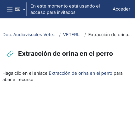
Salta al contenido principal
En este momento está usando el
Acceder
acceso para invitados
Panel lateral
Doc. Audiovisuales Veterinaria CCSS
VETERINARIA
Extracción de orina en el perro
Extracción de orina en el perro
Requisitos de finalización
Haga clic en el enlace
Extracción de orina en el perro
para
abrir el recurso.