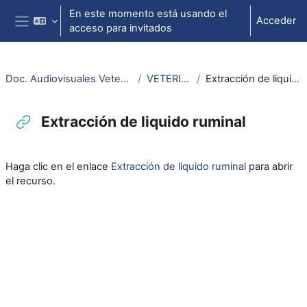
Salta al contenido principal
En este momento está usando el
Acceder
acceso para invitados
Panel lateral
Doc. Audiovisuales Veterinaria CCSS
VETERINARIA
Extracción de liquido ruminal
Extracción de liquido ruminal
Requisitos de finalización
Haga clic en el enlace
Extracción de liquido ruminal
para abrir
el recurso.