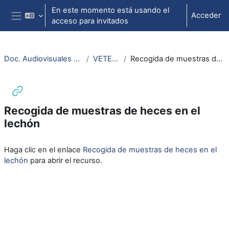
Salta al contenido principal
En este momento está usando el
Acceder
acceso para invitados
Panel lateral
Doc. Audiovisuales Veterinaria CCSS
VETERINARIA
Recogida de muestras de heces en el lechón
Recogida de muestras de heces en el
lechón
Requisitos de finalización
Haga clic en el enlace
Recogida de muestras de heces en el
lechón
para abrir el recurso.