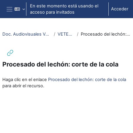
Salta al contenido principal
En este momento está usando el
Acceder
acceso para invitados
Panel lateral
Doc. Audiovisuales Veterinaria CCSS
VETERINARIA
Procesado del lechón: corte de la cola
Procesado del lechón: corte de la cola
Requisitos de finalización
Haga clic en el enlace
Procesado del lechón: corte de la cola
para abrir el recurso.