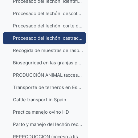
Procesado del lechón: identificación y aplicación de productos profilácticos
Procesado del lechón: descolmillado
Procesado del lechón: corte de la cola
Procesado del lechón: castración
Recogida de muestras de raspados cutáneos en el cerdo
Bioseguridad en las granjas porcinas
PRODUCCIÓN ANIMAL (acceso a la lista de reproducción)
Transporte de terneros en España
Cattle transport in Spain
Practica manejo ovino HD
Parto y manejo del lechón recién nacido
REPRODUCCIÓN (acceso a lista de reproducción)