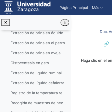
Salta al contenido principal
Extracción de muestras de sangre en lechones y cerdos adultos
Página Principal
Más
Extracción de orina en pequeños animales
Extracción de orina en vaca
Doc. A
Extracción de orina en équidos HD
Extracción de orina en el perro
Extracción de orina en oveja
Requisitos de f
Haga clic en el e
Cistocentesis en gato
Extracción de liquido ruminal
Extracción de líquido cefalorraquídeo (LCR) en la oveja
Registro de la temperatura rectal en lechones y cerdos adultos
Recogida de muestras de heces en el lechón