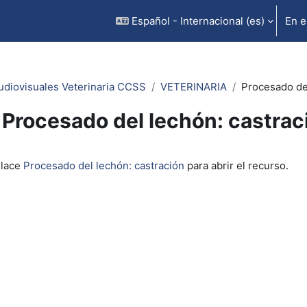
Español - Internacional ‎(es)‎
En e
udiovisuales Veterinaria CCSS
VETERINARIA
Procesado del
Procesado del lechón: castrac
inalización
nlace
Procesado del lechón: castración
para abrir el recurso.