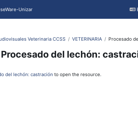
seWare-Unizar
udiovisuales Veterinaria CCSS
VETERINARIA
Procesado del
Procesado del lechón: castrac
quirements
o del lechón: castración
to open the resource.