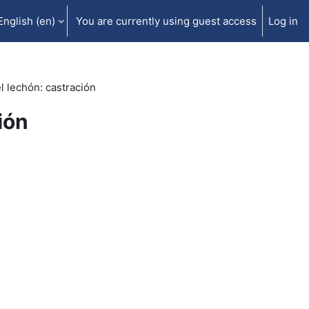
English ‎(en)‎
You are currently using guest access
Log in
 lechón: castración
ión