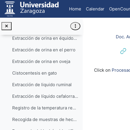
Skip to main content
Extracción de muestras de sangre en lechones y cerdos adultos
Home
Calendar
OpenCour
Extracción de orina en pequeños animales
Extracción de orina en vaca
Doc. A
Extracción de orina en équidos HD
Extracción de orina en el perro
Extracción de orina en oveja
Completion re
Click on
Procesad
Cistocentesis en gato
Extracción de liquido ruminal
Extracción de líquido cefalorraquídeo (LCR) en la oveja
Registro de la temperatura rectal en lechones y cerdos adultos
Recogida de muestras de heces en el lechón