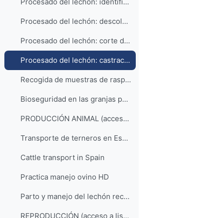
Procesado del lechón: identificación y aplicación de productos profilácticos
Procesado del lechón: descolmillado
Procesado del lechón: corte de la cola
Procesado del lechón: castración
Recogida de muestras de raspados cutáneos en el cerdo
Bioseguridad en las granjas porcinas
PRODUCCIÓN ANIMAL (acceso a la lista de reproducción)
Transporte de terneros en España
Cattle transport in Spain
Practica manejo ovino HD
Parto y manejo del lechón recién nacido
REPRODUCCIÓN (acceso a lista de reproducción)