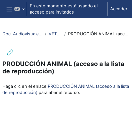
Salta al contenido principal
En este momento está usando el
Acceder
acceso para invitados
Panel lateral
Doc. Audiovisuales Veterinaria CCSS
VETERINARIA
PRODUCCIÓN ANIMAL (acceso a la lista de reproducción)
PRODUCCIÓN ANIMAL (acceso a la lista
de reproducción)
Requisitos de finalización
Haga clic en el enlace
PRODUCCIÓN ANIMAL (acceso a la lista
de reproducción)
para abrir el recurso.