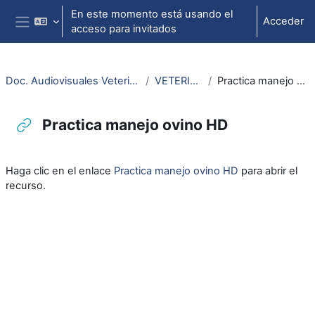
Salta al contenido principal
En este momento está usando el
Acceder
acceso para invitados
Panel lateral
Doc. Audiovisuales Veterinaria CCSS
VETERINARIA
Practica manejo ovino HD
Practica manejo ovino HD
Requisitos de finalización
Haga clic en el enlace
Practica manejo ovino HD
para abrir el
recurso.