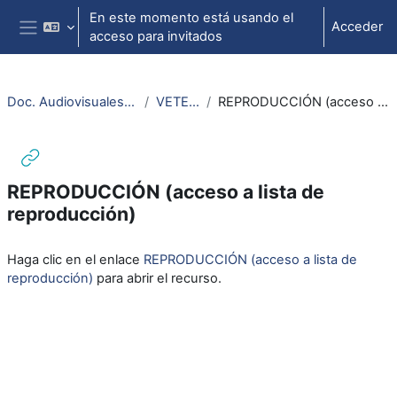
Salta al contenido principal
En este momento está usando el
Acceder
acceso para invitados
Panel lateral
Doc. Audiovisuales Veterinaria CCSS
VETERINARIA
REPRODUCCIÓN (acceso a lista de reproducción)
REPRODUCCIÓN (acceso a lista de
reproducción)
Requisitos de finalización
Haga clic en el enlace
REPRODUCCIÓN (acceso a lista de
reproducción)
para abrir el recurso.