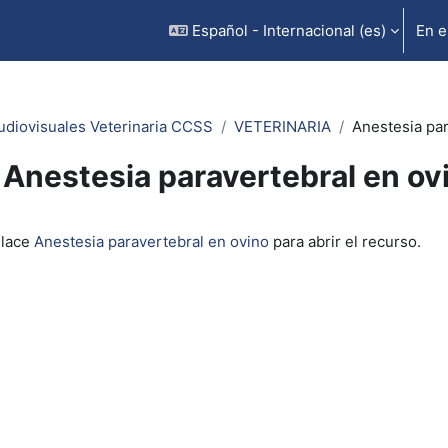
Español - Internacional ‎(es)‎
En e
udiovisuales Veterinaria CCSS
VETERINARIA
Anestesia par
Anestesia paravertebral en ov
inalización
nlace
Anestesia paravertebral en ovino
para abrir el recurso.