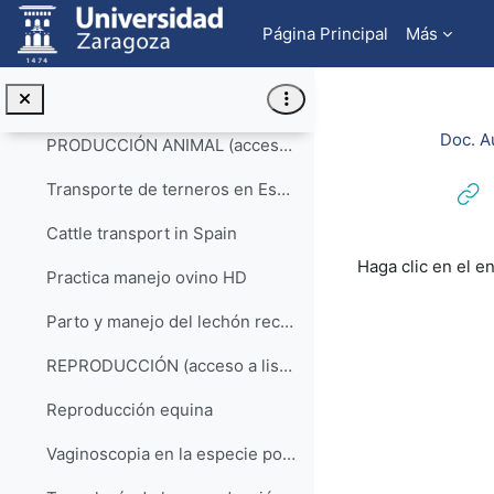
Salta al contenido principal
Procesado del lechón: castración
Página Principal
Más
Recogida de muestras de raspados cutáneos en el cerdo
Bioseguridad en las granjas porcinas
Doc. A
PRODUCCIÓN ANIMAL (acceso a la lista de reproducción)
Transporte de terneros en España
Cattle transport in Spain
Requisitos de f
Haga clic en el e
Practica manejo ovino HD
Parto y manejo del lechón recién nacido
REPRODUCCIÓN (acceso a lista de reproducción)
Reproducción equina
Vaginoscopia en la especie porcina