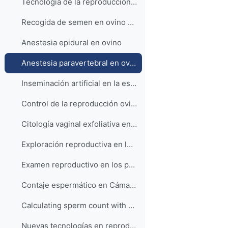
Tecnología de la reproducción ovina
Recogida de semen en ovino HD
Anestesia epidural en ovino
Anestesia paravertebral en ovino
Inseminación artificial en la especie ovina
Control de la reproducción ovina mediante la utilización de esponjas vaginales
Citología vaginal exfoliativa en la perra y en la gata y citología prepucial en el perro
Exploración reproductiva en los gatos macho. Aplicación práctica de la citología exfoliativa
Examen reproductivo en los perros machos
Contaje espermático en Cámara de Bürker
Calculating sperm count with a Bürker chamber
Nuevas tecnologías en reproducción de truchas