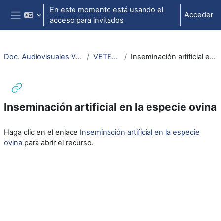
Salta al contenido principal
En este momento está usando el
Acceder
acceso para invitados
Panel lateral
Doc. Audiovisuales Veterinaria CCSS
VETERINARIA
Inseminación artificial en la especie ovina
Inseminación artificial en la especie ovina
Requisitos de finalización
Haga clic en el enlace
Inseminación artificial en la especie
ovina
para abrir el recurso.