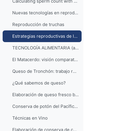
Calculating sperm count with a Bürker chamber
Nuevas tecnologías en reproducción de truchas
Reproducción de truchas
Estrategias reproductivas de los peces de agua dulce
TECNOLOGÍA ALIMENTARIA (acceso a la lista de reproducción)
El Matacerdo: visión comparativa de la matanza del cerdo en Aras de Alpuente.
Queso de Tronchón: trabajo realizado sobre la elaboración artesanal del Queso de Tronchón
¿Qué sabemos de queso?
Elaboración de queso fresco batido con manzana deshidratada.
Conserva de potón del Pacífico con patatas
Técnicas en Vino
Elaboración de conserva de champiñones laminados