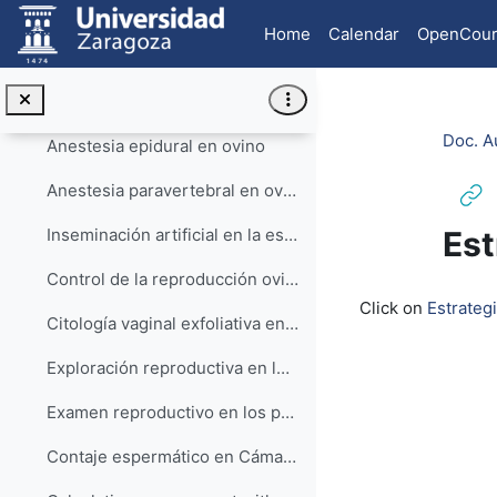
Skip to main content
Vaginoscopia en la especie porcina
Home
Calendar
OpenCour
Tecnología de la reproducción ovina
Recogida de semen en ovino HD
Doc. A
Anestesia epidural en ovino
Anestesia paravertebral en ovino
Est
Inseminación artificial en la especie ovina
Control de la reproducción ovina mediante la utilización de esponjas vaginales
Completion re
Click on
Estrateg
Citología vaginal exfoliativa en la perra y en la gata y citología prepucial en el perro
Exploración reproductiva en los gatos macho. Aplicación práctica de la citología exfoliativa
Examen reproductivo en los perros machos
Contaje espermático en Cámara de Bürker