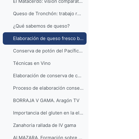
El Matacerdo: visión comparativa de la matanza del cerdo en Aras de Alpuente.
Queso de Tronchón: trabajo realizado sobre la elaboración artesanal del Queso de Tronchón
¿Qué sabemos de queso?
Elaboración de queso fresco batido con manzana deshidratada.
Conserva de potón del Pacífico con patatas
Técnicas en Vino
Elaboración de conserva de champiñones laminados
Proceso de elaboración conserva de espárrago
BORRAJA V GAMA. Aragón TV
Importancia del gluten en la elaboración del pan
Zanahoria rallada de IV gama
ALMAZARA. Formación sobre procesado y calidad del aceite de oliva