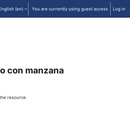
English ‎(en)‎
You are currently using guest access
Log in
ido con manzana
the resource.