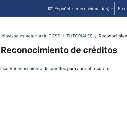
Español - Internacional ‎(es)‎
En e
udiovisuales Veterinaria CCSS
TUTORIALES
Reconocimient
Reconocimiento de créditos
inalización
nlace
Reconocimiento de créditos
para abrir el recurso.