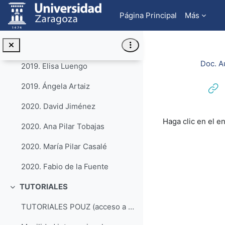
Salta al contenido principal
2019. María Pellicer
Página Principal
Más
2019. Sergio Sánchez
2019. Jesús Navarro
Doc. A
2019. Elisa Luengo
2019. Ángela Artaiz
2020. David Jiménez
Requisitos de f
Haga clic en el e
2020. Ana Pilar Tobajas
2020. María Pilar Casalé
2020. Fabio de la Fuente
TUTORIALES
Colapsar
TUTORIALES POUZ (acceso a la lista de reproducción)