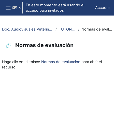
Salta al contenido principal
En este momento está usando el
Acceder
acceso para invitados
Panel lateral
Doc. Audiovisuales Veterinaria CCSS
TUTORIALES
Normas de evaluación
Normas de evaluación
Requisitos de finalización
Haga clic en el enlace
Normas de evaluación
para abrir el
recurso.