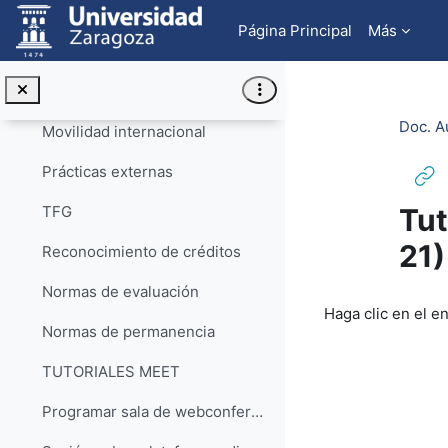
Salta al contenido principal
2020. Fabio de la Fuente
Página Principal
Más
TUTORIALES
Colapsar
TUTORIALES POUZ (acceso a la lista de reproducción)
Doc. A
Movilidad internacional
Prácticas externas
Tut
TFG
21)
Reconocimiento de créditos
Normas de evaluación
Requisitos de f
Haga clic en el e
Normas de permanencia
TUTORIALES MEET
Programar sala de webconferencia con Google Meet