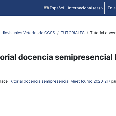
Español - Internacional ‎(es)‎
En e
udiovisuales Veterinaria CCSS
TUTORIALES
Tutorial doce
orial docencia semipresencial
inalización
nlace
Tutorial docencia semipresencial Meet (curso 2020-21)
par