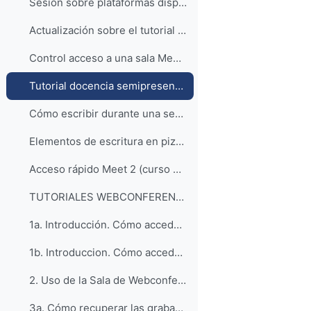
Sesión sobre plataformas disponibles UNIZAR
Actualización sobre el tutorial de docencia semipresencial con Google Meet (curso 2021-22)
Control acceso a una sala Meet (2021)
Tutorial docencia semipresencial Meet (curso 2020-21)
Cómo escribir durante una sesión Meet como si fuera una pizarra
Elementos de escritura en pizarra interactiva
Acceso rápido Meet 2 (curso 2020-21)
TUTORIALES WEBCONFERENCIA (acceso a la lista de reproducción)
1a. Introducción. Cómo acceder a la Sala de Webconferencia para CTA y MASTER.
1b. Introduccion. Cómo acceder a la Sala de Webconferencia para VETERINARIA
2. Uso de la Sala de Webconferencia Blackboard Collaborate
3a. Cómo recuperar las grabaciones de las Webconferencias Collaborate en Coursesites (CTA y Máster)