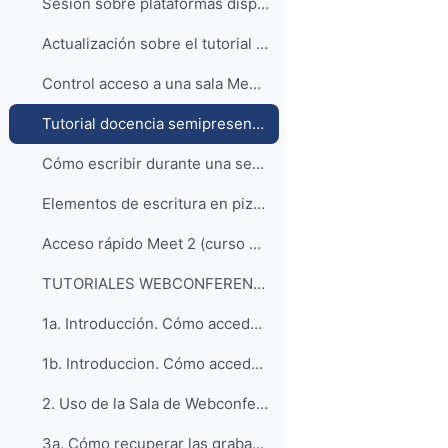
Sesión sobre plataformas disponibles UNIZAR
Actualización sobre el tutorial de docencia semipresencial con Google Meet (curso 2021-22)
Control acceso a una sala Meet (2021)
Tutorial docencia semipresencial Meet (curso 2020-21)
Cómo escribir durante una sesión Meet como si fuera una pizarra
Elementos de escritura en pizarra interactiva
Acceso rápido Meet 2 (curso 2020-21)
TUTORIALES WEBCONFERENCIA (acceso a la lista de reproducción)
1a. Introducción. Cómo acceder a la Sala de Webconferencia para CTA y MASTER.
1b. Introduccion. Cómo acceder a la Sala de Webconferencia para VETERINARIA
2. Uso de la Sala de Webconferencia Blackboard Collaborate
3a. Cómo recuperar las grabaciones de las Webconferencias Collaborate en Coursesites (CTA y Máster)