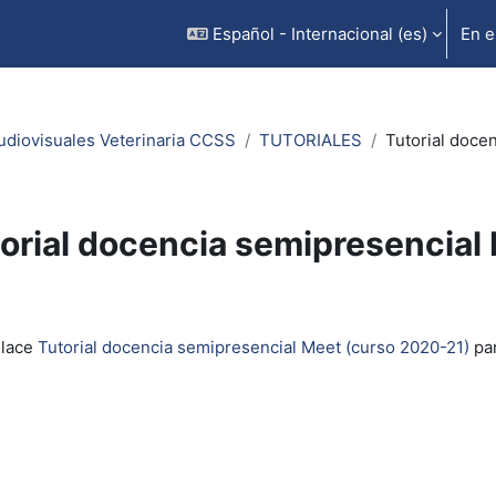
Español - Internacional ‎(es)‎
En e
udiovisuales Veterinaria CCSS
TUTORIALES
Tutorial doce
orial docencia semipresencial
inalización
nlace
Tutorial docencia semipresencial Meet (curso 2020-21)
par