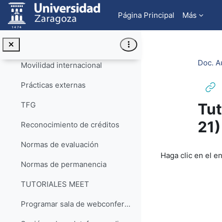
Salta al contenido principal
2020. Fabio de la Fuente
Página Principal
Más
TUTORIALES
Colapsar
TUTORIALES POUZ (acceso a la lista de reproducción)
Doc. A
Movilidad internacional
Prácticas externas
Tut
TFG
21)
Reconocimiento de créditos
Normas de evaluación
Requisitos de f
Haga clic en el e
Normas de permanencia
TUTORIALES MEET
Programar sala de webconferencia con Google Meet