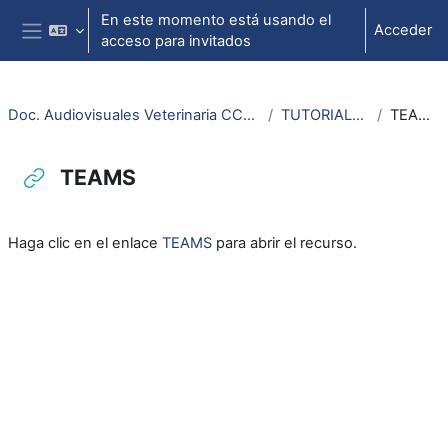
Salta al contenido principal
En este momento está usando el
Acceder
acceso para invitados
Panel lateral
Doc. Audiovisuales Veterinaria CCSS
TUTORIALES
TEAMS
TEAMS
Requisitos de finalización
Haga clic en el enlace
TEAMS
para abrir el recurso.