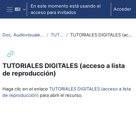
Salta al contenido principal
En este momento está usando el
Acceder
acceso para invitados
Panel lateral
Doc. Audiovisuales Veterinaria CCSS
TUTORIALES
TUTORIALES DIGITALES (acceso a lista de reproducción)
TUTORIALES DIGITALES (acceso a lista
de reproducción)
Requisitos de finalización
Haga clic en el enlace
TUTORIALES DIGITALES (acceso a lista
de reproducción)
para abrir el recurso.