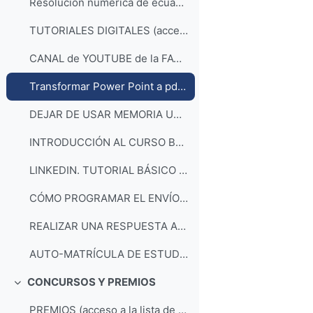
Resolución numérica de ecuaciones utilizando Excel. Método bisección
TUTORIALES DIGITALES (acceso a lista de reproducción)
CANAL de YOUTUBE de la FACULTAD de VETERINARIA de la UNIVERSIDAD DE ZARAGOZA
Transformar Power Point a pdf para evitar cambios de formato en el documento
DEJAR DE USAR MEMORIA USB EN ENTORNO GOOGLE
INTRODUCCIÓN AL CURSO BÁSICO DE LINKEDIN EN LA FTAD. VETERINARIA ZARAGOZA (UPDATED)
LINKEDIN. TUTORIAL BÁSICO PARA FTAD. VETERINARIA ZARAGOZA (UPDATED)
CÓMO PROGRAMAR EL ENVÍO CORREO ELECTRÓNICO
REALIZAR UNA RESPUESTA AUTOMÁTICA CON EL CORREO ELECTRÓNICO
AUTO-MATRÍCULA DE ESTUDIANTES EN MOODLE
CONCURSOS Y PREMIOS
Colapsar
PREMIOS (acceso a la lista de reproducción)