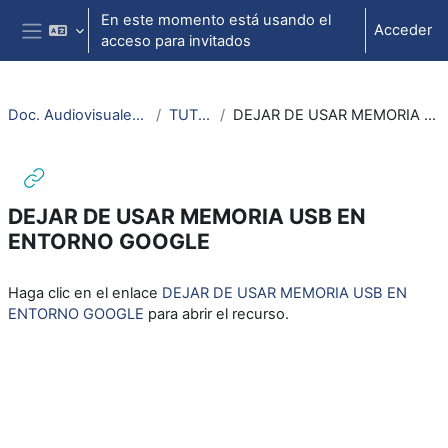
Salta al contenido principal
En este momento está usando el
Acceder
acceso para invitados
Panel lateral
Doc. Audiovisuales Veterinaria CCSS
TUTORIALES
DEJAR DE USAR MEMORIA USB EN ENTORNO GOOGLE
DEJAR DE USAR MEMORIA USB EN
ENTORNO GOOGLE
Requisitos de finalización
Haga clic en el enlace
DEJAR DE USAR MEMORIA USB EN
ENTORNO GOOGLE
para abrir el recurso.