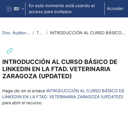
Salta al contenido principal
En este momento está usando el
Acceder
acceso para invitados
Panel lateral
Doc. Audiovisuales Veterinaria CCSS
TUTORIALES
INTRODUCCIÓN AL CURSO BÁSICO DE LINKEDIN EN LA FTAD. VETERINARIA ZARAGOZA (UPDATED)
INTRODUCCIÓN AL CURSO BÁSICO DE
LINKEDIN EN LA FTAD. VETERINARIA
ZARAGOZA (UPDATED)
Requisitos de finalización
Haga clic en el enlace
INTRODUCCIÓN AL CURSO BÁSICO DE
LINKEDIN EN LA FTAD. VETERINARIA ZARAGOZA (UPDATED)
para abrir el recurso.