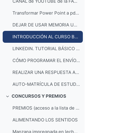
CANAL de YOUTUBE de la FACULTAD de VETERINARIA de la UNIVERSIDAD DE ZARAGOZA
Transformar Power Point a pdf para evitar cambios de formato en el documento
DEJAR DE USAR MEMORIA USB EN ENTORNO GOOGLE
INTRODUCCIÓN AL CURSO BÁSICO DE LINKEDIN EN LA FTAD. VETERINARIA ZARAGOZA (UPDATED)
LINKEDIN. TUTORIAL BÁSICO PARA FTAD. VETERINARIA ZARAGOZA (UPDATED)
CÓMO PROGRAMAR EL ENVÍO CORREO ELECTRÓNICO
REALIZAR UNA RESPUESTA AUTOMÁTICA CON EL CORREO ELECTRÓNICO
AUTO-MATRÍCULA DE ESTUDIANTES EN MOODLE
CONCURSOS Y PREMIOS
Colapsar
PREMIOS (acceso a la lista de reproducción)
ALIMENTANDO LOS SENTIDOS
Manzana impregnada en leche con cobertura de chocolate. Proceso de Elaboración