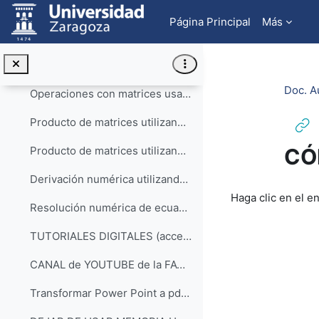
Salta al contenido principal
TEAMS
Página Principal
Más
COMPETENCIAS INFORMÁTICAS BÁSICAS: MANEJO DE HOJA (acceso a la lista de reproducción)
Operaciones con matrices usando Excel: suma y producto por un escalar
Doc. A
Operaciones con matrices usando Excel: traspuesta, inversa y determinantes
Producto de matrices utilizando Excel. Parte1
CÓ
Producto de matrices utilizando Excel. Parte2
Derivación numérica utilizando Excel
Requisitos de f
Haga clic en el e
Resolución numérica de ecuaciones utilizando Excel. Método bisección
TUTORIALES DIGITALES (acceso a lista de reproducción)
CANAL de YOUTUBE de la FACULTAD de VETERINARIA de la UNIVERSIDAD DE ZARAGOZA
Transformar Power Point a pdf para evitar cambios de formato en el documento