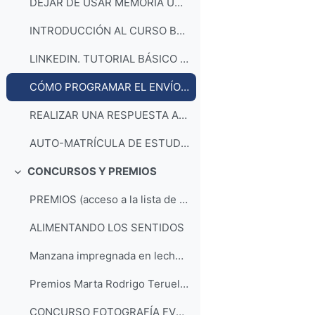
DEJAR DE USAR MEMORIA USB EN ENTORNO GOOGLE
INTRODUCCIÓN AL CURSO BÁSICO DE LINKEDIN EN LA FTAD. VETERINARIA ZARAGOZA (UPDATED)
LINKEDIN. TUTORIAL BÁSICO PARA FTAD. VETERINARIA ZARAGOZA (UPDATED)
CÓMO PROGRAMAR EL ENVÍO CORREO ELECTRÓNICO
REALIZAR UNA RESPUESTA AUTOMÁTICA CON EL CORREO ELECTRÓNICO
AUTO-MATRÍCULA DE ESTUDIANTES EN MOODLE
CONCURSOS Y PREMIOS
Colapsar
PREMIOS (acceso a la lista de reproducción)
ALIMENTANDO LOS SENTIDOS
Manzana impregnada en leche con cobertura de chocolate. Proceso de Elaboración
Premios Marta Rodrigo Teruel 9ª edición
CONCURSO FOTOGRAFÍA FVZ (acceso a la lista de reproducción)