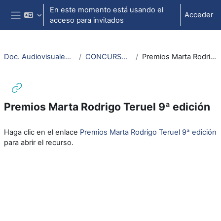
Salta al contenido principal
En este momento está usando el
Acceder
acceso para invitados
Panel lateral
Doc. Audiovisuales Veterinaria CCSS
CONCURSOS Y PREMIOS
Premios Marta Rodrigo Teruel 9ª edición
Premios Marta Rodrigo Teruel 9ª edición
Requisitos de finalización
Haga clic en el enlace
Premios Marta Rodrigo Teruel 9ª edición
para abrir el recurso.