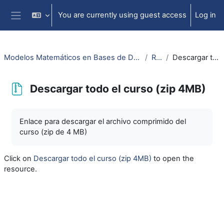
Skip to main content
You are currently using guest access
Log in
Side panel
Modelos Matemáticos en Bases de Datos/Métodos Matemáticos en Ingeniería del Software
Recursos
Descargar todo el curso (zip 4MB)
Descargar todo el curso (zip 4MB)
Completion requirements
Enlace para descargar el archivo comprimido del
curso (zip de 4 MB)
Click on
Descargar todo el curso (zip 4MB)
to open the
resource.