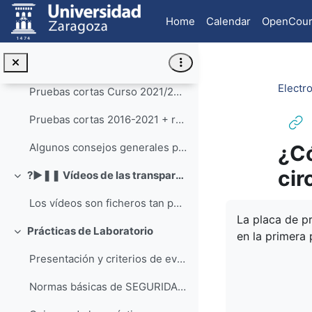
Skip to main content
Fe de erratas libro "Problemas de Fundamentos de Electrotecnia" 2ª edición - 2019 (actualización 21 de abril de 2020)
Home
Calendar
OpenCour
Libro de texto de "Fundamentos de Electrotecnia". 2023. Biblioteca Virtual de Defensa.
Enunciados de exámenes de cursos anteriores, con resultados
Electr
Pruebas cortas Curso 2021/22 (Enunciados, resultados y solución).
Pruebas cortas 2016-2021 + resultados numéricos
¿Có
Algunos consejos generales para optimizar el aprendizaje (vídeo en inglés)
cir
?►❚❚ Vídeos de las transparencias de clase narradas ?▶
Collapse
Los vídeos son ficheros tan pesados que han tenido...
Completion re
La placa de p
Prácticas de Laboratorio
en la primera 
Collapse
Presentación y criterios de evaluación del Curso 2021_22.
Normas básicas de SEGURIDAD y compromiso de cumplimiento