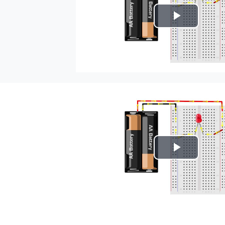
Play
Video
Play
Video