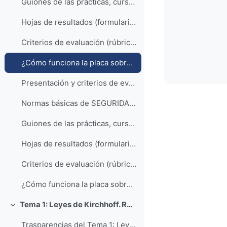
Guiones de las prácticas, curso 2021_22 (sin las hojas/formularios de resultados)
Hojas de resultados (formularios) que hay que rellenar durante la prácticas (en la propia sesión de laboratorio).
Criterios de evaluación (rúbrica de las prácticas)
¿Cómo funciona la placa sobre la que se montan los circuitos?
Presentación y criterios de evaluación del Curso 2021_22.
Normas básicas de SEGURIDAD y compromiso de cumplimiento
Guiones de las prácticas, curso 2021_22 (sin las hojas/formularios de resultados)
Hojas de resultados (formularios) que hay que rellenar durante la prácticas (en la propia sesión de laboratorio).
Criterios de evaluación (rúbrica de las prácticas)
¿Cómo funciona la placa sobre la que se montan los circuitos?
Tema 1: Leyes de Kirchhoff. Referencias de polaridad.
Collapse
Trasparencias del Tema 1: Leyes de Kirchhoff. Referencias de polaridad.