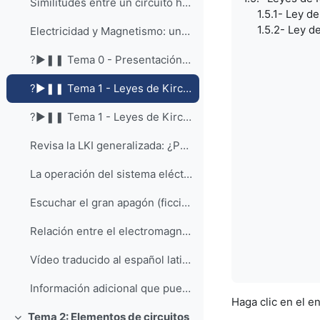
Similitudes entre un circuito hidráulico y un circuito eléctrico
1.5.1- Ley de 
1.5.2- Ley de 
Electricidad y Magnetismo: una guía introductoria.
?►❚❚ Tema 0 - Presentación de los profesores + Introducción a la asignatura
?►❚❚ Tema 1 - Leyes de Kirchhoff. Referencias de polaridad (Prof. Miguel Ángel García)
?►❚❚ Tema 1 - Leyes de Kirchhoff. Referencias de polaridad (Prof. Mur)
Revisa la LKI generalizada: ¿Por qué ⚡ protege el interruptor diferencial?
La operación del sistema eléctrico para dummies (edición especial para Red Eléctrica de España explicando el funcionamiento del sistema eléctrico en España)
Escuchar el gran apagón (ficción radiofónica sobre un gran apagón en España el 11 de abril de 2018)
Relación entre el electromagnetismo, la teoría de circuitos y la física de las telecomunicaciones. VSO en inglés.
Vídeo traducido al español latinoamericano: Relación entre el electromagnetismo, la teoría de circuitos y la física de las telecomunicaciones.
Información adicional que puede complementar la as...
Haga clic en el e
Tema 2: Elementos de circuitos