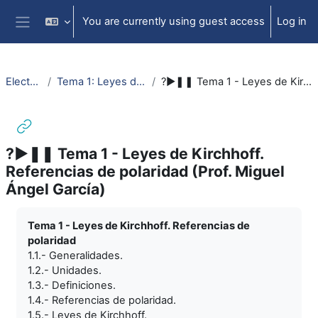
Skip to main content
You are currently using guest access
Log in
Side panel
ElectrotecniaAbierta
Tema 1: Leyes de Kirchhoff. Referencias de polaridad.
?►❚❚ Tema 1 - Leyes de Kirchhoff. Referencias de polaridad (Prof. Miguel Ángel García)
?►❚❚ Tema 1 - Leyes de Kirchhoff.
Referencias de polaridad (Prof. Miguel
Ángel García)
Completion requirements
Tema 1 - Leyes de Kirchhoff. Referencias de
polaridad
1.1.- Generalidades.
1.2.- Unidades.
1.3.- Definiciones.
1.4.- Referencias de polaridad.
1.5.- Leyes de Kirchhoff.