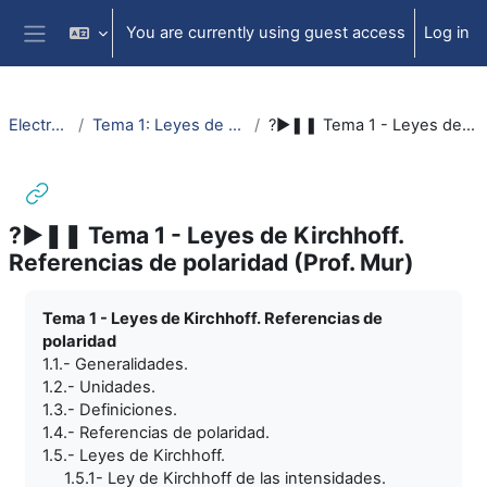
Skip to main content
You are currently using guest access
Log in
Side panel
ElectrotecniaAbierta
Tema 1: Leyes de Kirchhoff. Referencias de polaridad.
?►❚❚ Tema 1 - Leyes de Kirchhoff. Referencias de polaridad (Prof. Mur)
?►❚❚ Tema 1 - Leyes de Kirchhoff.
Referencias de polaridad (Prof. Mur)
Completion requirements
Tema 1 - Leyes de Kirchhoff. Referencias de
polaridad
1.1.- Generalidades.
1.2.- Unidades.
1.3.- Definiciones.
1.4.- Referencias de polaridad.
1.5.- Leyes de Kirchhoff.
1.5.1- Ley de Kirchhoff de las intensidades.