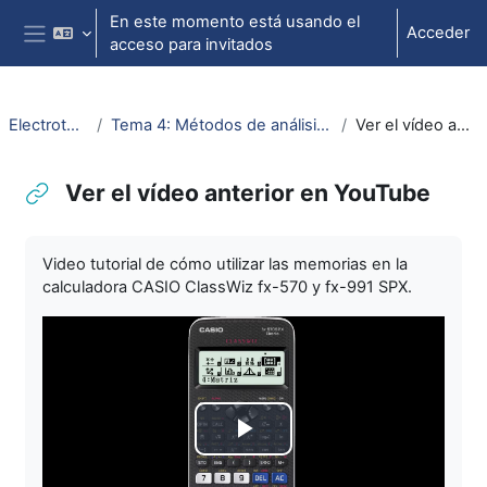
Salta al contenido principal
En este momento está usando el
Acceder
acceso para invitados
Panel lateral
ElectrotecniaAbierta
Tema 4: Métodos de análisis de circuitos (nudos y mallas)
Ver el vídeo anterior en YouTube
Ver el vídeo anterior en YouTube
Requisitos de finalización
Video tutorial de cómo utilizar las memorias en la
calculadora CASIO ClassWiz fx-570 y fx-991 SPX.
Reproducir