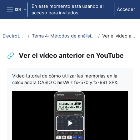
Salta al contenido principal
En este momento está usando el
Acceder
acceso para invitados
Panel lateral
ElectrotecniaAbierta
Tema 4: Métodos de análisis de circuitos (nudos y mallas)
Ver el vídeo anterior en YouTube
Ver el vídeo anterior en YouTube
Requisitos de finalización
Video tutorial de cómo utilizar las memorias en la
calculadora CASIO ClassWiz fx-570 y fx-991 SPX.
Reproducir