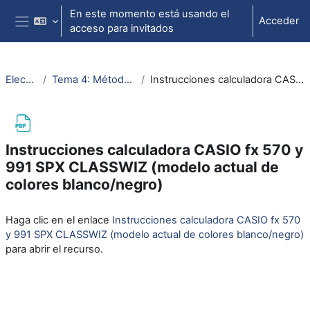
Salta al contenido principal
En este momento está usando el
Acceder
acceso para invitados
Panel lateral
ElectrotecniaAbierta
Tema 4: Métodos de análisis de circuitos (nudos y mallas)
Instrucciones calculadora CASIO fx 570 y 991 SPX CLASSWIZ (modelo actual de colores blanco/negro)
Instrucciones calculadora CASIO fx 570 y
991 SPX CLASSWIZ (modelo actual de
colores blanco/negro)
Requisitos de finalización
Haga clic en el enlace
Instrucciones calculadora CASIO fx 570
y 991 SPX CLASSWIZ (modelo actual de colores blanco/negro)
para abrir el recurso.