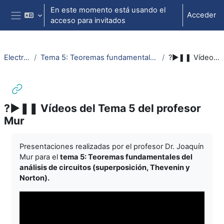
Salta al contenido principal
En este momento está usando el
Acceder
acceso para invitados
Panel lateral
ElectrotecniaAbierta
Tema 5: Teoremas fundamentales del análisis de circuitos (superposición, Thevenin y Norton)
?►❚❚ Vídeos del Tema 5 del profesor Mur
?►❚❚ Vídeos del Tema 5 del profesor
Mur
Requisitos de finalización
Presentaciones realizadas por el profesor Dr. Joaquín
Mur para el
tema 5: Teoremas fundamentales del
análisis de circuitos (superposición, Thevenin y
Norton).