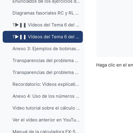
Enunciados de los ejercicios del anexo 2.
Diagramas fasoriales RC y RL hecho en algunas secciones (mnemotécnico: HELICE o CIVIL)
?►❚❚ Vídeos del Tema 6 del profesor Dr. Miguel Ángel García García
?►❚❚ Vídeos del Tema 6 del profesor Mur
Anexo 3: Ejemplos de bobinas acopladas (problema 6.10/16 incluido) y transformador
Transparencias del problema 6.11/17 proyectadas en algunas secciones
Haga clic en el e
Transparencias del problema 6.12/18 proyectadas en algunas secciones
Recordatorio: Vídeos explicativos del método de mallas con bobinas acopladas y transformadores (tema 4)
Anexo 4: Uso de los números complejos en calculadoras CASIO FX
Video tutorial sobre el cálculo con ⚡números complejos⚡
Ver el vídeo anterior en YouTube
Manual de la calculadora FX-570SPX y FX-991SPX CLASSWIZ (modelo actual de colores blanco/negro)