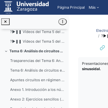
Salta al contenido principal
Trasparencias del Tema 5: Teoremas fundamentales del análisis de circuitos (superposición, Thevenin y Norton)
Página Principal
Más
Problemas 5.8 y 5.16 (este último resuelto por nudos)
Tema 5.- Teoremas fundamentales del análisis de ci...
Electr
?►❚❚ Vídeos del Tema 5 del profesor Dr. Miguel Ángel García García
?►❚
?►❚❚ Vídeos del Tema 5 del profesor Mur
Tema 6: Análisis de circuitos en Régimen Estacionario Sinusoidal (RES)
Colapsar
Requisitos de f
Trasparencias del Tema 6: Análisis de circuitos en Régimen Estacionario Sinusoidal (RES)
Presentaciones
sinusoidal.
Tema 6: Análisis de circuitos en régimen estaciona...
Apuntes circuitos en régimen estacionario sinusoidal _2020/21
Anexo 1. Introducción a los números complejos (curso 2021/22)
Anexo 2: Ejercicios sencillos (♦) para ir practicando con circuitos RES y números complejos