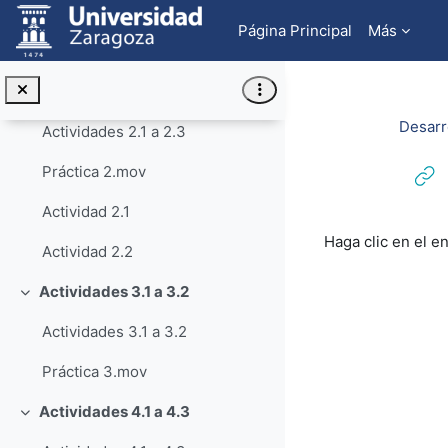
Salta al contenido principal
Actividades 1.1 a 1.2
Página Principal
Más
Actividad 1.3
Actividades 2.1 a 2.3
Colapsar
Desarr
Actividades 2.1 a 2.3
Práctica 2.mov
Actividad 2.1
Requisitos de f
Haga clic en el e
Actividad 2.2
Actividades 3.1 a 3.2
Colapsar
Actividades 3.1 a 3.2
Práctica 3.mov
Actividades 4.1 a 4.3
Colapsar