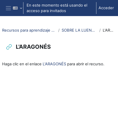
Salta al contenido principal
En este momento está usando el
Acceder
acceso para invitados
Panel lateral
Recursos para aprendizaje de lengua aragonesa
SOBRE LA LUENGA ARAGONESA
L'ARAGONÉS
L'ARAGONÉS
Requisitos de finalización
Haga clic en el enlace
L'ARAGONÉS
para abrir el recurso.