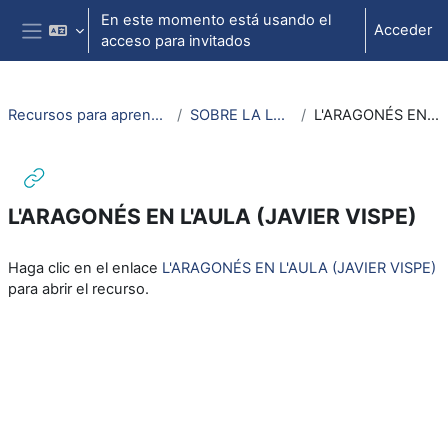
Salta al contenido principal
En este momento está usando el
Acceder
acceso para invitados
Panel lateral
Recursos para aprendizaje de lengua aragonesa
SOBRE LA LUENGA ARAGONESA
L'ARAGONÉS EN L'AULA (JAVIER VISPE)
L'ARAGONÉS EN L'AULA (JAVIER VISPE)
Requisitos de finalización
Haga clic en el enlace
L'ARAGONÉS EN L'AULA (JAVIER VISPE)
para abrir el recurso.