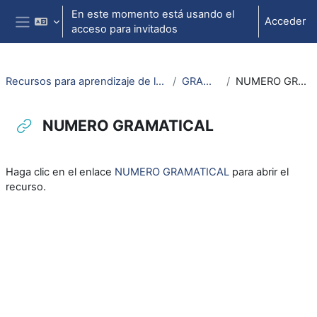
Salta al contenido principal
En este momento está usando el
Acceder
acceso para invitados
Panel lateral
Recursos para aprendizaje de lengua aragonesa
GRAMATICA
NUMERO GRAMATICAL
NUMERO GRAMATICAL
Requisitos de finalización
Haga clic en el enlace
NUMERO GRAMATICAL
para abrir el
recurso.